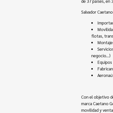
de 37 países, en 
Salvador Caetano 
Importac
Movilida
flotas, tran
Montaje 
Servicio
negocio...)
Equipos 
Fabrica
Aeronaú
Con el objetivo d
marca Caetano Go
movilidad y venta