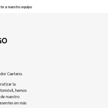
te a nuestro equipo
GO
ador Caetano.
atizar la
automóvil, hemos
n de nuestro
resentes en más