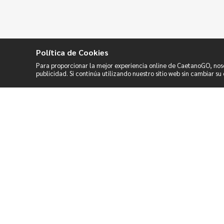
Política de Cookies
Para proporcionar la mejor experiencia online de CaetanoGO, nosotr
publicidad. Si continúa utilizando nuestro sitio web sin cambiar s
Sobre de Caetano Go
Contáctanos
Únete a nuestro
equipo
Política de Cookies
Política de
Privacidad
Términos y
condiciones