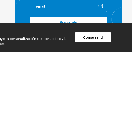
Compreendi
uye la personalización del contenido y la
nes
Newsletter Caetano Go
Suscríbete para recibir noticias sobre
novedades y beneficios exclusivos por correo
electrónico.
Suscribir