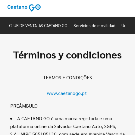
CLUB DE VENTAJAS CAETANO GO
Servicios de movilidad
Únete 
Términos y condiciones
TERMOS E CONDIÇÕES
www.caetanogo.pt
PREÂMBULO
A CAETANO GO é uma marca registada e uma
plataforma online da Salvador Caetano Auto, SGPS,
S.A., NIPC 505185130, com sede em Avenida Vasco da