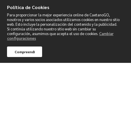
Regístrese para recibir las últimas noticias y
Política de Cookies
beneficios exclusivos.
Para proporcionar la mejor experiencia online de CaetanoGO,
nosotros y varios socios asociados utilizamos cookies en nuestro sitio
Newsletter Caetano Go
web. Esto incluye la personalización del contenido y la publicidad.
Si continúa utilizando nuestro sitio web sin cambiar su
configuración, asumimos que acepta el uso de cookies.
Cambiar
configuraciones
Suscríbete para recibir noticias sobre novedades
y beneficios exclusivos por correo electrónico.
Compreendi
Suscribir
Sobre de Caetano Go